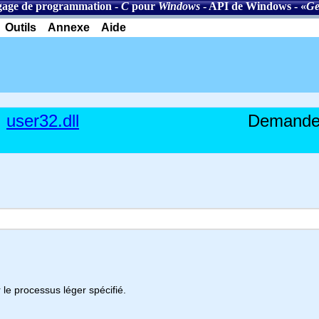
age de programmation
-
C
pour
Windows
-
API de Windows
- «
Ge
Outils
Annexe
Aide
user32.dll
Demande 
le processus léger spécifié.