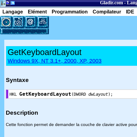
Gladir.com
-
Lang
Langage
Elément
Programmation
Compilateur
IDE
GetKeyboardLayout
Windows 9X, NT 3.1+, 2000, XP, 2003
Syntaxe
GetKeyboardLayout
HKL
(DWORD
dwLayout
);
Description
Cette fonction permet de demander la couche de clavier active pour 