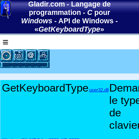
Gladir.com
-
Langage de
programmation
-
C
pour
Windows
-
API de Windows
-
«
GetKeyboardType
»
≡
GetKeyboardType
Dema
user32.dll
le typ
de
clavie