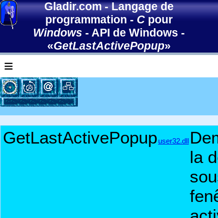
Gladir.com
-
Langage de
programmation
-
C
pour
Windows
-
API de Windows
-
«
GetLastActivePopup
»
≡
GetLastActivePopup
De
user32.dll
la d
sou
fen
act