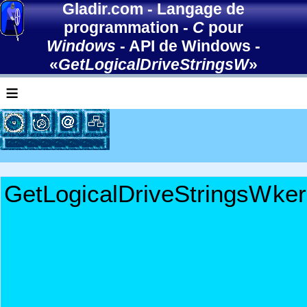
Gladir.com
-
Langage de
programmation
-
C
pour
Windows
-
API de Windows
-
«
GetLogicalDriveStringsW
»
≡
GetLogicalDriveStringsW
ker