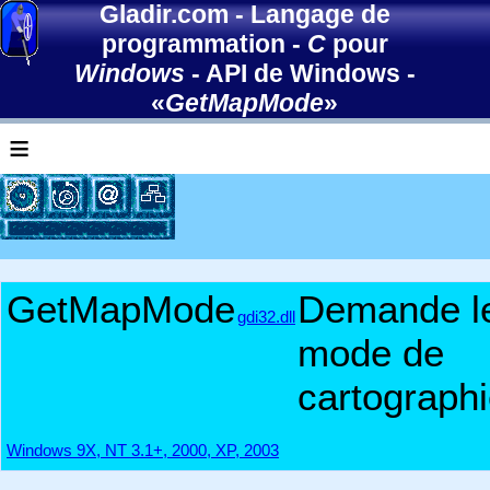
Gladir.com
-
Langage de
programmation
-
C
pour
Windows
-
API de Windows
-
«
GetMapMode
»
≡
GetMapMode
Demande l
gdi32.dll
mode de
cartograph
Windows 9X, NT 3.1+, 2000, XP, 2003