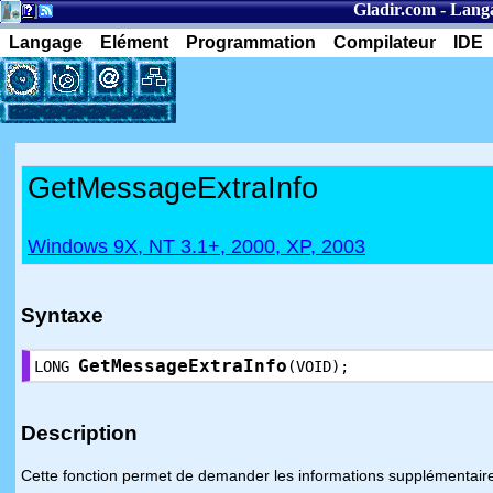
Gladir.com
-
Lang
Langage
Elément
Programmation
Compilateur
IDE
GetMessageExtraInfo
Windows 9X, NT 3.1+, 2000, XP, 2003
Syntaxe
GetMessageExtraInfo
LONG
(VOID);
Description
Cette fonction permet de demander les informations supplémentair