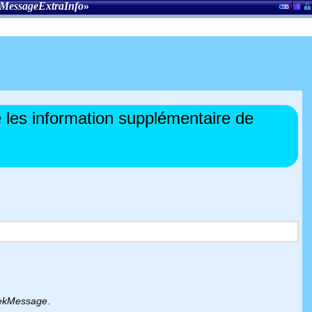
MessageExtraInfo
»
les information supplémentaire de
ekMessage
.