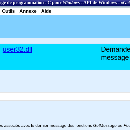
age de programmation
-
C
pour
Windows
-
API de Windows
- «
Get
Outils
Annexe
Aide
user32.dll
Demande 
message
es associés avec le dernier message des fonctions
GetMessage
ou
Pe