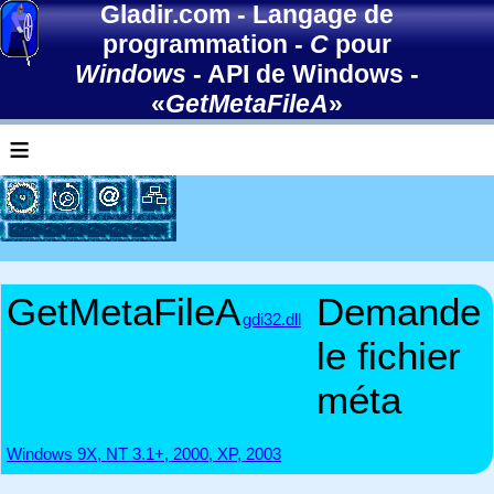
Gladir.com
-
Langage de
programmation
-
C
pour
Windows
-
API de Windows
-
«
GetMetaFileA
»
≡
GetMetaFileA
Demande
gdi32.dll
le fichier
méta
Windows 9X, NT 3.1+, 2000, XP, 2003