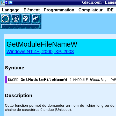
Gladir.com
-
Langa
Langage
Elément
Programmation
Compilateur
IDE
GetModuleFileNameW
Windows NT 4+, 2000, XP, 2003
Syntaxe
GetModuleFileNameW
DWORD
( HMODULE
hModule
, LPW
Description
Cette fonction permet de demander un nom de fichier long ou dem
chaine de caractères étendue (Unicode).