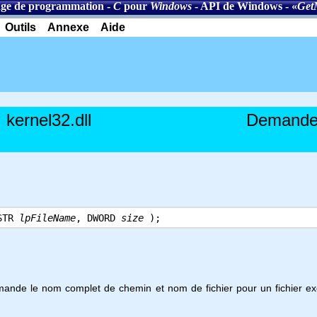
ge de programmation
-
C
pour
Windows
-
API de Windows
- «
Get
Outils
Annexe
Aide
kernel32.dll
Demande 
STR
lpFileName
, DWORD
size
);
ande le nom complet de chemin et nom de fichier pour un fichier e