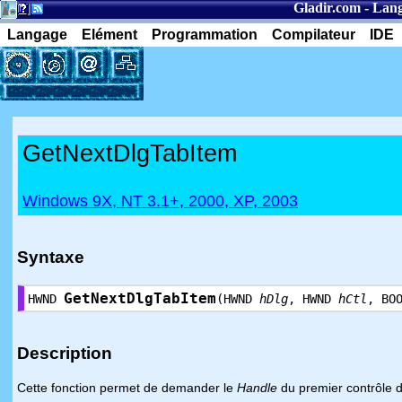
Gladir.com
-
Lang
Langage
Elément
Programmation
Compilateur
IDE
GetNextDlgTabItem
Windows 9X, NT 3.1+, 2000, XP, 2003
Syntaxe
GetNextDlgTabItem
HWND
(HWND
hDlg
, HWND
hCtl
, BO
Description
Cette fonction permet de demander le
Handle
du premier contrôle d