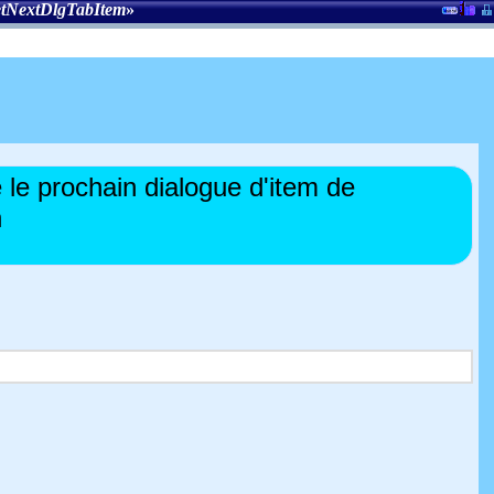
tNextDlgTabItem
»
e prochain dialogue d'item de
n