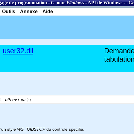
age de programmation
-
C
pour
Windows
-
API de Windows
- «
Ge
Outils
Annexe
Aide
user32.dll
Demande l
tabulatio
OL
bPrevious
);
'un style
WS_TABSTOP
du contrôle spécifié.