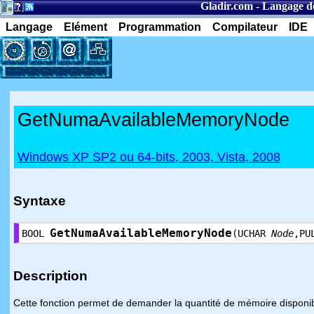
Gladir.com
-
Langage d
Langage
Elément
Programmation
Compilateur
IDE
GetNumaAvailableMemoryNode
Windows XP SP2 ou 64-bits, 2003, Vista, 2008
Syntaxe
GetNumaAvailableMemoryNode
BOOL
(UCHAR
Node
,PU
Description
Cette fonction permet de demander la quantité de mémoire disponib