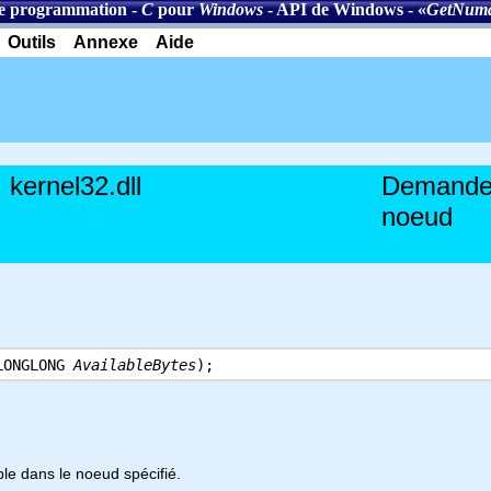
e programmation
-
C
pour
Windows
-
API de Windows
- «
GetNuma
Outils
Annexe
Aide
kernel32.dll
Demande 
noeud
LONGLONG
AvailableBytes
);
le dans le noeud spécifié.