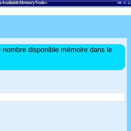
AvailableMemoryNode
»
nombre disponible mémoire dans le