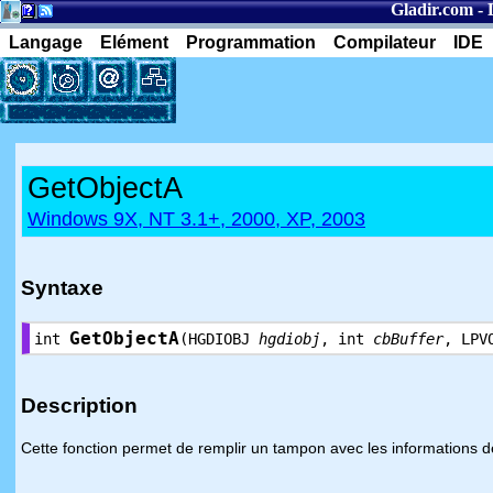
Gladir.com
-
Langage
Elément
Programmation
Compilateur
IDE
GetObjectA
Windows 9X, NT 3.1+, 2000, XP, 2003
Syntaxe
GetObjectA
int
(HGDIOBJ
hgdiobj
, int
cbBuffer
, LPV
Description
Cette fonction permet de remplir un tampon avec les informations déf