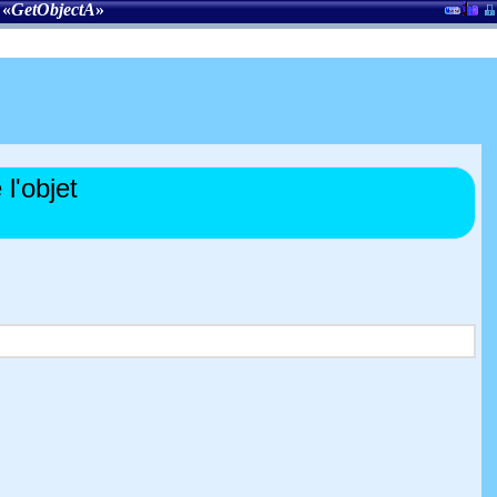
 «
GetObjectA
»
l'objet