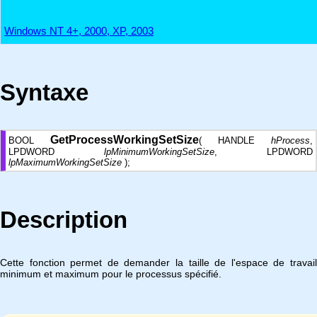
Windows NT 4+, 2000, XP, 2003
Syntaxe
GetProcessWorkingSetSize
BOOL
( HANDLE
hProcess
,
LPDWORD
lpMinimumWorkingSetSize
, LPDWORD
lpMaximumWorkingSetSize
);
Description
Cette fonction permet de demander la taille de l'espace de travail
minimum et maximum pour le processus spécifié.