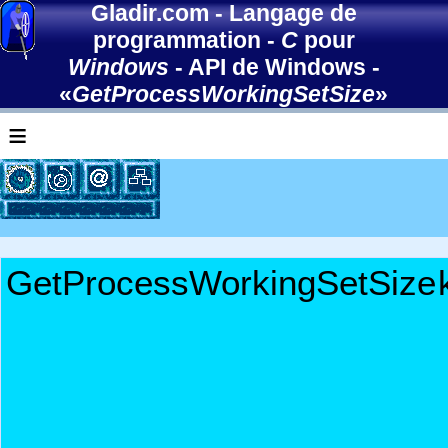
Gladir.com
-
Langage de
programmation
-
C
pour
Windows
-
API de Windows
-
«
GetProcessWorkingSetSize
»
≡
GetProcessWorkingSetSize