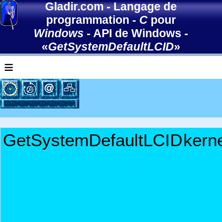
Gladir.com
-
Langage de
programmation
-
C
pour
Windows
-
API de Windows
-
«
GetSystemDefaultLCID
»
≡
GetSystemDefaultLCID
kerne