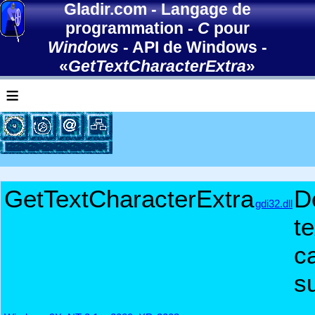
Gladir.com
-
Langage de
programmation
-
C
pour
Windows
-
API de Windows
-
«
GetTextCharacterExtra
»
≡
GetTextCharacterExtra
D
gdi32.dll
t
c
s