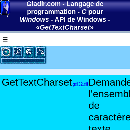
Gladir.com
-
Langage de
programmation
-
C
pour
Windows
-
API de Windows
-
«
GetTextCharset
»
≡
GetTextCharset
Demand
gdi32.dll
l'ensemb
de
caractèr
texte