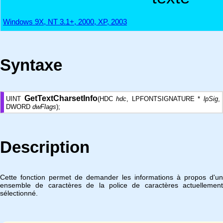
Windows 9X, NT 3.1+, 2000, XP, 2003
Syntaxe
GetTextCharsetInfo
UINT
(HDC
hdc
, LPFONTSIGNATURE *
lpSig
,
DWORD
dwFlags
);
Description
Cette fonction permet de demander les informations à propos d'un
ensemble de caractères de la police de caractères actuellement
sélectionné.