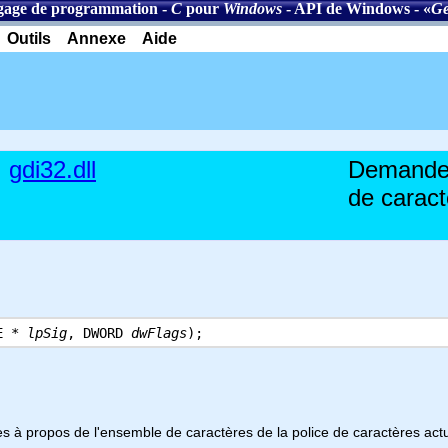
age de programmation
-
C
pour
Windows
-
API de Windows
- «
Ge
Outils
Annexe
Aide
gdi32.dll
Demande 
de caract
RE *
lpSig
, DWORD
dwFlags
);
 à propos de l'ensemble de caractères de la police de caractères act