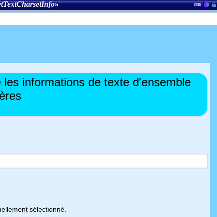
tTextCharsetInfo
»
les informations de texte d'ensemble
ères
uellement sélectionné.