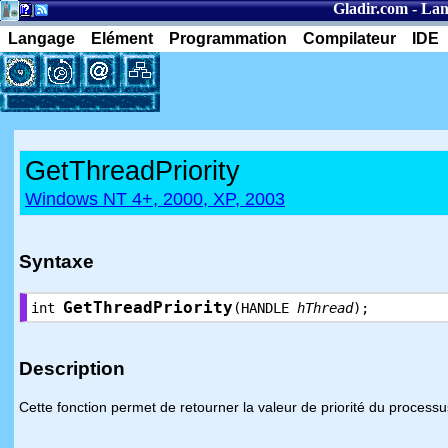
Gladir.com
-
Lan
Langage
Elément
Programmation
Compilateur
IDE
GetThreadPriority
Windows NT 4+, 2000, XP, 2003
Syntaxe
GetThreadPriority
int
(HANDLE
hThread
);
Description
Cette fonction permet de retourner la valeur de priorité du processus