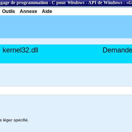
gage de programmation
-
C
pour
Windows
-
API de Windows
- «
G
Outils
Annexe
Aide
kernel32.dll
Demande l
 léger spécifié.