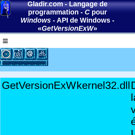
Gladir.com
-
Langage de
programmation
-
C
pour
Windows
-
API de Windows
-
«
GetVersionExW
»
≡
GetVersionExW
kernel32.dll
l