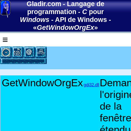
Gladir.com
-
Langage de
programmation
-
C
pour
Windows
-
API de Windows
-
«
GetWindowOrgEx
»
≡
GetWindowOrgEx
Deman
gdi32.dll
l'origin
de la
fenêtr
étendu