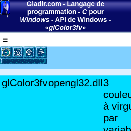
Gladir.com
-
Langage de
programmation
-
C
pour
Windows
-
API de Windows
-
«
glColor3fv
»
≡
glColor3fv
opengl32.dll
3
coule
à virg
par
variab