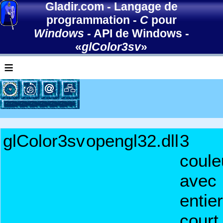
Gladir.com
-
Langage de
programmation
-
C
pour
Windows
-
API de Windows
-
«
glColor3sv
»
≡
glColor3sv
opengl32.dll
3
coule
avec
entier
court