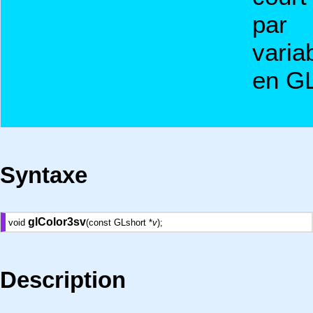
par
varia
en G
Syntaxe
glColor3sv
void
(const GLshort *
v
);
Description