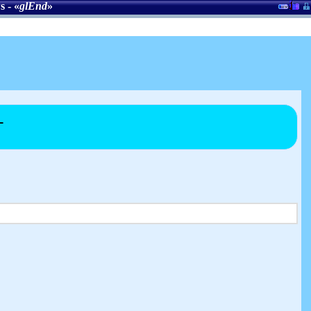
s
- «
glEnd
»
L