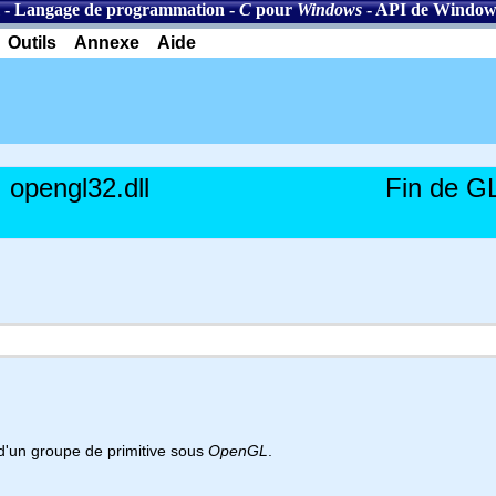
-
Langage de programmation
-
C
pour
Windows
-
API de Window
Outils
Annexe
Aide
opengl32.dll
Fin de G
u d'un groupe de primitive sous
OpenGL
.