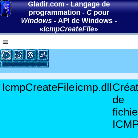
Gladir.com
-
Langage de
programmation
-
C
pour
Windows
-
API de Windows
-
«
IcmpCreateFile
»
≡
IcmpCreateFile
icmp.dll
Créat
de
fichie
ICM