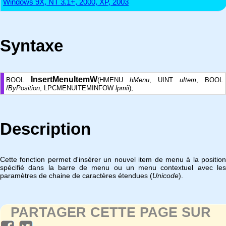
Windows 9X, NT 3.1+, 2000, XP, 2003
Syntaxe
InsertMenuItemW
BOOL
(HMENU
hMenu
, UINT
uItem
, BOOL
fByPosition
, LPCMENUITEMINFOW
lpmii
);
Description
Cette fonction permet d'insérer un nouvel item de menu à la position
spécifié dans la barre de menu ou un menu contextuel avec les
paramètres de chaine de caractères étendues (
Unicode
).
PARTAGER CETTE PAGE SUR