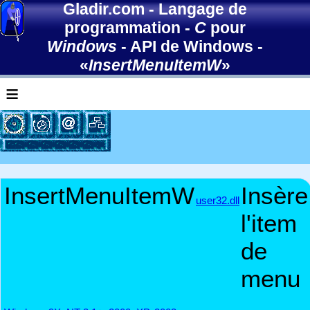
Gladir.com
-
Langage de
programmation
-
C
pour
Windows
-
API de Windows
-
«
InsertMenuItemW
»
≡
InsertMenuItemW
Insère
user32.dll
l'item
de
menu