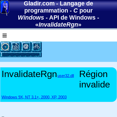
Gladir.com
-
Langage de
programmation
-
C
pour
Windows
-
API de Windows
-
«
InvalidateRgn
»
≡
InvalidateRgn
Région
user32.dll
invalide
Windows 9X, NT 3.1+, 2000, XP, 2003