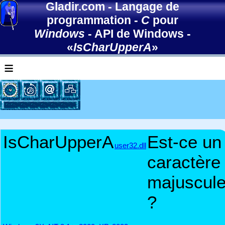
Gladir.com
-
Langage de
programmation
-
C
pour
Windows
-
API de Windows
-
«
IsCharUpperA
»
≡
IsCharUpperA
Est-ce un
user32.dll
caractère
majuscul
?