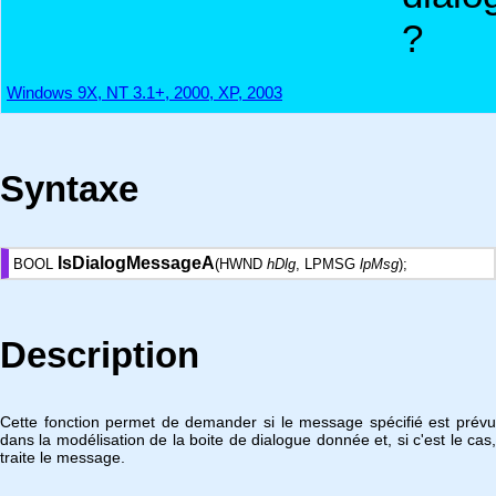
?
Windows 9X, NT 3.1+, 2000, XP, 2003
Syntaxe
IsDialogMessageA
BOOL
(HWND
hDlg
, LPMSG
lpMsg
);
Description
Cette fonction permet de demander si le message spécifié est prévu
dans la modélisation de la boite de dialogue donnée et, si c'est le cas,
traite le message.