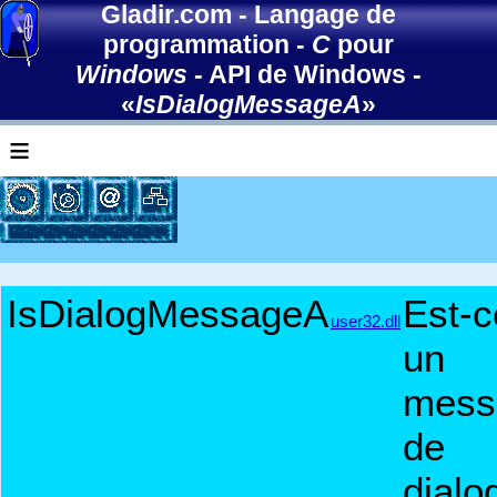
Gladir.com
-
Langage de
programmation
-
C
pour
Windows
-
API de Windows
-
«
IsDialogMessageA
»
≡
IsDialogMessageA
Est-c
user32.dll
un
mess
de
dialo