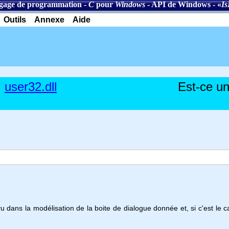
gage de programmation
-
C
pour
Windows
-
API de Windows
- «
I
Outils
Annexe
Aide
user32.dll
Est-ce u
 dans la modélisation de la boite de dialogue donnée et, si c'est le