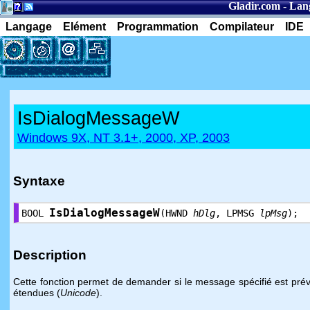
Gladir.com
-
Lan
Langage
Elément
Programmation
Compilateur
IDE
IsDialogMessageW
Windows 9X, NT 3.1+, 2000, XP, 2003
Syntaxe
IsDialogMessageW
BOOL
(HWND
hDlg
, LPMSG
lpMsg
);
Description
Cette fonction permet de demander si le message spécifié est prévu
étendues (
Unicode
).