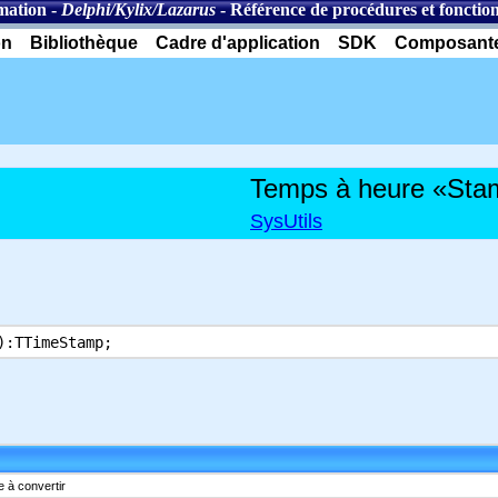
mation
-
Delphi/Kylix/Lazarus
-
Référence de procédures et fonctio
on
Bibliothèque
Cadre d'application
SDK
Composant
Temps à heure «Sta
SysUtils
):TTimeStamp;
e à convertir