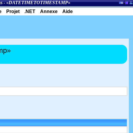
ns
- «
DATETIMETOTIMESTAMP
»
e
Projet
.NET
Annexe
Aide
mp»