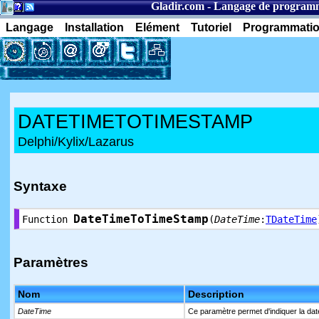
Gladir.com
-
Langage de program
Langage
Installation
Elément
Tutoriel
Programmati
DATETIMETOTIMESTAMP
Delphi/Kylix/Lazarus
Syntaxe
DateTimeToTimeStamp
Function
(
DateTime
:
TDateTime
Paramètres
Nom
Description
DateTime
Ce paramètre permet d'indiquer la dat