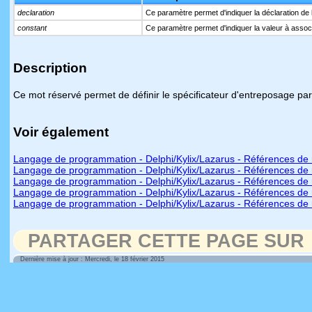
declaration
Ce paramètre permet d'indiquer la déclaration de l
constant
Ce paramètre permet d'indiquer la valeur à associe
Description
Ce mot réservé permet de définir le spécificateur d'entreposage par
Voir également
Langage de programmation - Delphi/Kylix/Lazarus - Références de 
Langage de programmation - Delphi/Kylix/Lazarus - Références de 
Langage de programmation - Delphi/Kylix/Lazarus - Références de 
Langage de programmation - Delphi/Kylix/Lazarus - Références de 
Langage de programmation - Delphi/Kylix/Lazarus - Références de 
PARTAGER CETTE PAGE SUR
Dernière mise à jour : Mercredi, le 18 février 2015