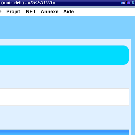
(mots clefs)
- «
DEFAULT
»
e
Projet
.NET
Annexe
Aide