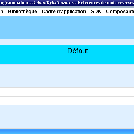
rogrammation
-
Delphi/Kylix/Lazarus
-
Références de mots réservés 
on
Bibliothèque
Cadre d'application
SDK
Composant
Défaut