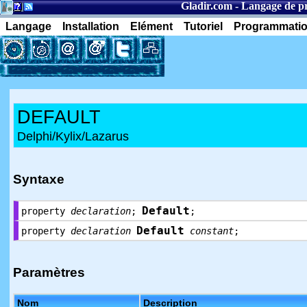
Gladir.com
-
Langage de p
Langage
Installation
Elément
Tutoriel
Programmati
DEFAULT
Delphi/Kylix/Lazarus
Syntaxe
Default
property
declaration
;
;
Default
property
declaration
constant
;
Paramètres
Nom
Description