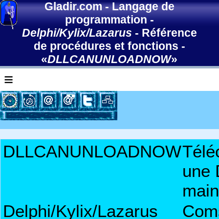
Gladir.com
-
Langage de
programmation
-
Delphi/Kylix/Lazarus
-
Référence
de procédures et fonctions
-
«
DLLCANUNLOADNOW
»
≡
DLLCANUNLOADNOW
Télé
une 
main
Delphi/Kylix/Lazarus
Com