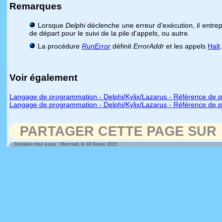
Remarques
Lorsque
Delphi
déclenche une erreur d'exécution, il entr
de départ pour le suivi de la pile d'appels, ou autre.
La procédure
RunError
définit
ErrorAddr
et les appels
Halt
Voir également
Langage de programmation - Delphi/Kylix/Lazarus - Référence de p
Langage de programmation - Delphi/Kylix/Lazarus - Référence de p
PARTAGER CETTE PAGE SUR
Dernière mise à jour : Mercredi, le 18 février 2015