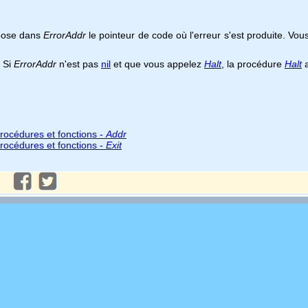
epose dans
ErrorAddr
le pointeur de code où l'erreur s'est produite. Vo
. Si
ErrorAddr
n'est pas
nil
et que vous appelez
Halt
, la procédure
Halt
a
rocédures et fonctions -
Addr
rocédures et fonctions -
Exit