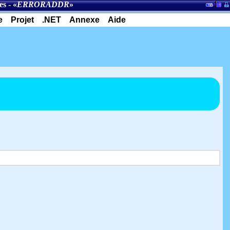
es
- «
ERRORADDR
»
e
Projet
.NET
Annexe
Aide