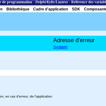
e de programmation
-
Delphi/Kylix/Lazarus
-
Référence des variabl
on
Bibliothèque
Cadre d'application
SDK
Composant
Adresse d'erreur
System
n, en cas d'erreur, de l'application.