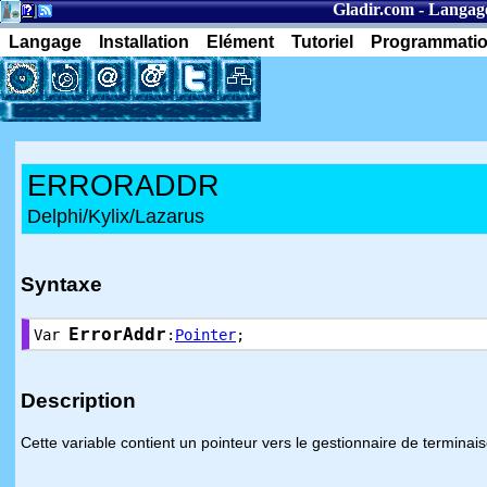
Gladir.com
-
Langag
Langage
Installation
Elément
Tutoriel
Programmati
ERRORADDR
Delphi/Kylix/Lazarus
Syntaxe
ErrorAddr
Var
:
Pointer
;
Description
Cette variable contient un pointeur vers le gestionnaire de terminaiso