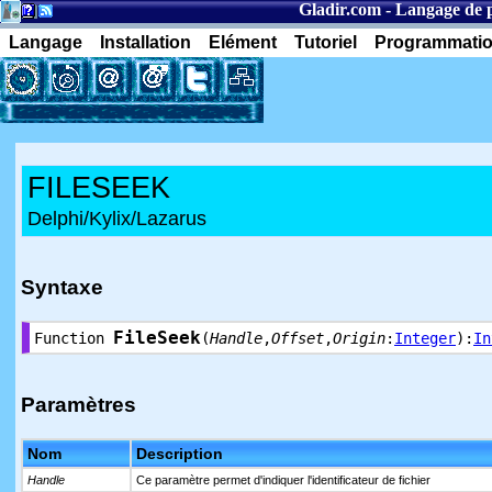
Gladir.com
-
Langage de 
Langage
Installation
Elément
Tutoriel
Programmati
FILESEEK
Delphi/Kylix/Lazarus
Syntaxe
FileSeek
Function
(
Handle
,
Offset
,
Origin
:
Integer
):
In
Paramètres
Nom
Description
Handle
Ce paramètre permet d'indiquer l'identificateur de fichier