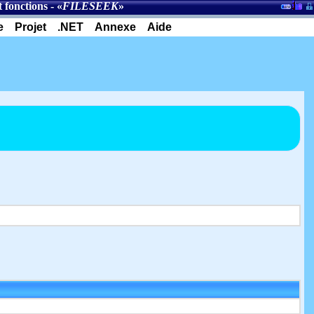
 fonctions
- «
FILESEEK
»
e
Projet
.NET
Annexe
Aide