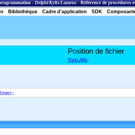
programmation
-
Delphi/Kylix/Lazarus
-
Référence de procédures et
on
Bibliothèque
Cadre d'application
SDK
Composant
Position de fichier
SysUtils
teger
;