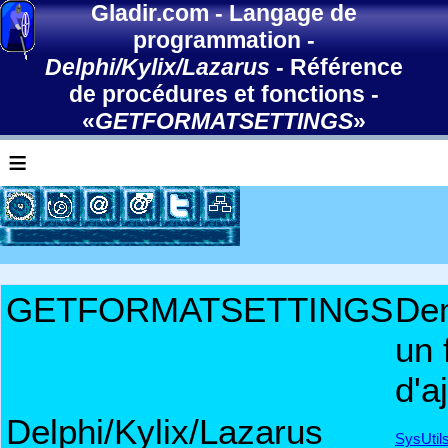
Gladir.com
-
Langage de
programmation
-
Delphi/Kylix/Lazarus
-
Référence
de procédures et fonctions
-
«
GETFORMATSETTINGS
»
≡
GETFORMATSETTINGS
De
un 
d'a
Delphi/Kylix/Lazarus
SysUtil