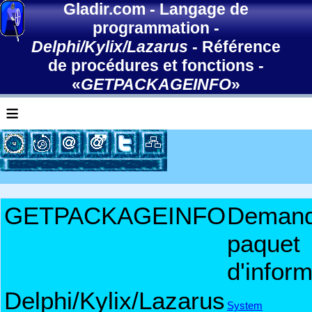
Gladir.com
-
Langage de
programmation
-
Delphi/Kylix/Lazarus
-
Référence
de procédures et fonctions
-
«
GETPACKAGEINFO
»
≡
GETPACKAGEINFO
Demand
paquet
d'inform
Delphi/Kylix/Lazarus
System