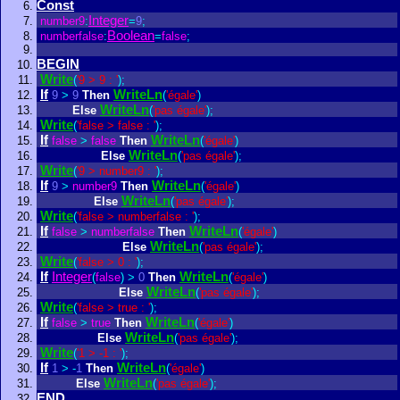
Const
Integer
number9
:
=
9
;
Boolean
numberfalse
:
=
false
;
BEGIN
Write
(
'9 > 9 : '
)
;
If
WriteLn
9
>
9
Then
(
'égale'
)
WriteLn
Else
(
'pas égale'
)
;
Write
(
'false > false : '
)
;
If
WriteLn
false
>
false
Then
(
'égale'
)
WriteLn
Else
(
'pas égale'
)
;
Write
(
'9 > number9 : '
)
;
If
WriteLn
9
>
number9
Then
(
'égale'
)
WriteLn
Else
(
'pas égale'
)
;
Write
(
'false > numberfalse : '
)
;
If
WriteLn
false
>
numberfalse
Then
(
'égale'
)
WriteLn
Else
(
'pas égale'
)
;
Write
(
'false > 0 : '
)
;
If
Integer
WriteLn
(
false
)
>
0
Then
(
'égale'
)
WriteLn
Else
(
'pas égale'
)
;
Write
(
'false > true : '
)
;
If
WriteLn
false
>
true
Then
(
'égale'
)
WriteLn
Else
(
'pas égale'
)
;
Write
(
'1 > -1 : '
)
;
If
WriteLn
1
>
-
1
Then
(
'égale'
)
WriteLn
Else
(
'pas égale'
)
;
END
.