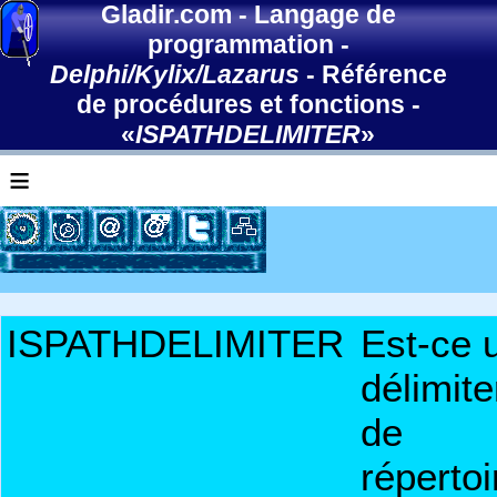
Gladir.com
-
Langage de
programmation
-
Delphi/Kylix/Lazarus
-
Référence
de procédures et fonctions
-
«
ISPATHDELIMITER
»
≡
ISPATHDELIMITER
Est-ce 
délimite
de
répertoi