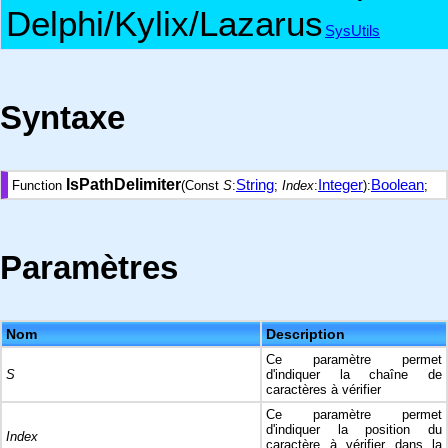
Delphi/Kylix/Lazarus
SysUtils
Syntaxe
IsPathDelimiter
String
Integer
Boolean
Function
(Const
S
:
;
Index
:
):
;
Paramètres
Nom
Description
Ce paramètre permet
S
d'indiquer la chaîne de
caractères à vérifier
Ce paramètre permet
d'indiquer la position du
Index
caractère à vérifier dans la