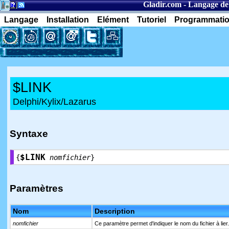
Gladir.com
-
Langage de
Langage
Installation
Elément
Tutoriel
Programmati
$LINK
Delphi/Kylix/Lazarus
Syntaxe
$LINK
{
nomfichier
}
Paramètres
Nom
Description
nomfichier
Ce paramètre permet d'indiquer le nom du fichier à lier.