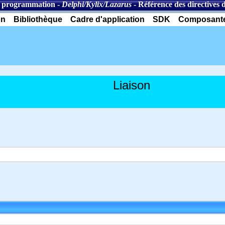
 programmation
-
Delphi/Kylix/Lazarus
-
Référence des directives 
on
Bibliothèque
Cadre d'application
SDK
Composant
Liaison