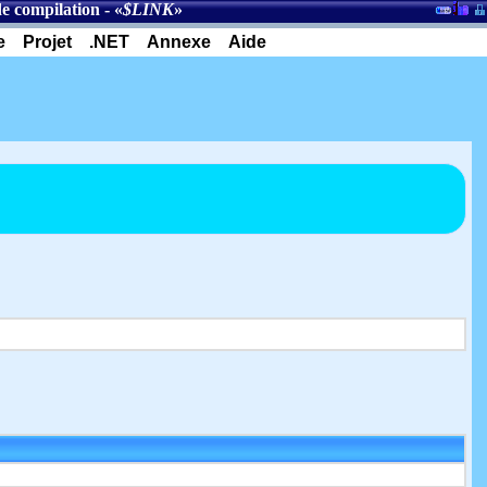
de compilation
- «
$LINK
»
e
Projet
.NET
Annexe
Aide