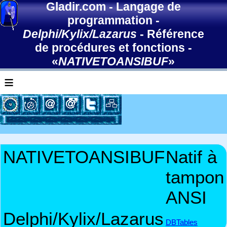
Gladir.com
-
Langage de
programmation
-
Delphi/Kylix/Lazarus
-
Référence
de procédures et fonctions
-
«
NATIVETOANSIBUF
»
≡
NATIVETOANSIBUF
Natif à
tampon
ANSI
Delphi/Kylix/Lazarus
DBTables