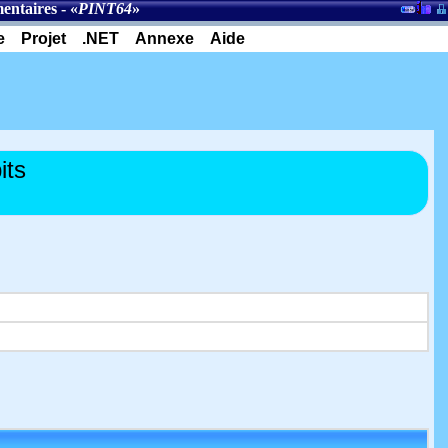
entaires
- «
PINT64
»
e
Projet
.NET
Annexe
Aide
its