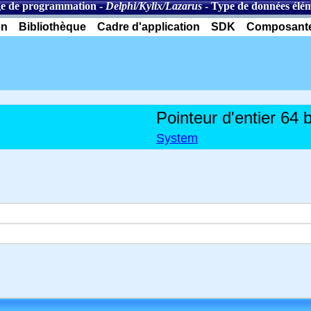
e de programmation
-
Delphi/Kylix/Lazarus
-
Type de données élém
on
Bibliothèque
Cadre d'application
SDK
Composant
Pointeur d'entier 64 b
System