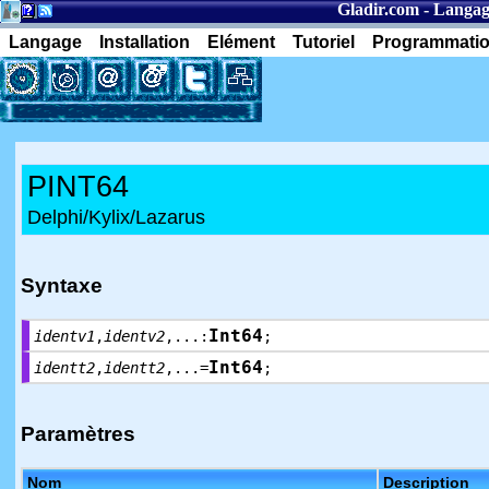
Gladir.com
-
Langag
Langage
Installation
Elément
Tutoriel
Programmati
PINT64
Delphi/Kylix/Lazarus
Syntaxe
Int64
identv1
,
identv2
,...:
;
Int64
identt2
,
identt2
,...=
;
Paramètres
Nom
Description