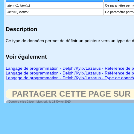
identv1
,
identv2
Ce paramètre permet
identt2
,
identt2
Ce paramètre permet
Description
Ce type de données permet de définir un pointeur vers un type de
Voir également
Langage de programmation - Delphi/Kylix/Lazarus - Référence de p
Langage de programmation - Delphi/Kylix/Lazarus - Référence de p
Langage de programmation - Delphi/Kylix/Lazarus - Type de donné
PARTAGER CETTE PAGE SUR
Dernière mise à jour : Mercredi, le 18 février 2015