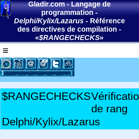
Gladir.com
-
Langage de
programmation
-
Delphi/Kylix/Lazarus
-
Référence
des directives de compilation
-
«
$RANGECHECKS
»
≡
$RANGECHECKS
Vérificati
de rang
Delphi/Kylix/Lazarus