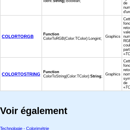
Ident:
String
):Boolean;
de 
num
d'un
Cet
fonc
ret
val
Function
COLORTORGB
Graphics
num
ColorToRGB(Color:TColor):Longint;
RG
co
par
«
TC
Cet
fonc
ret
Function
COLORTOSTRING
Graphics
no
ColorToString(Color:TColor):
String
;
sym
d
«
TC
Voir également
Technologie - Colorimétrie