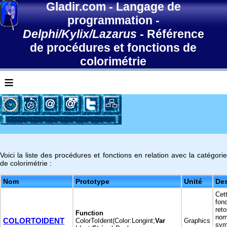
Gladir.com
-
Langage de
programmation
-
Delphi/Kylix/Lazarus
-
Référence
de procédures et fonctions de
colorimétrie
≡
Voici la liste des procédures et fonctions en relation avec la catégorie
de colorimétrie :
Nom
Prototype
Unité
Des
Cet
fonc
ret
Function
no
COLORTOIDENT
ColorToIdent(Color:Longint;
Var
Graphics
sym