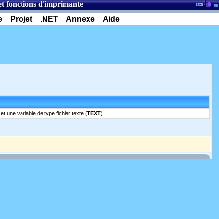
et fonctions d'imprimante
e
Projet
.NET
Annexe
Aide
t une variable de type fichier texte (
TEXT
).