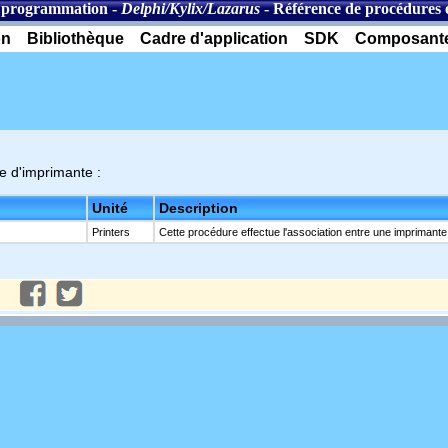
 programmation
-
Delphi/Kylix/Lazarus
-
Référence de procédures 
on
Bibliothèque
Cadre d'application
SDK
Composant
ie d'imprimante :
Unité
Description
Printers
Cette procédure effectue l'association entre une imprimante e