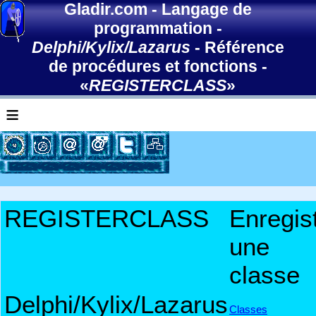
Gladir.com
-
Langage de
programmation
-
Delphi/Kylix/Lazarus
-
Référence
de procédures et fonctions
-
«
REGISTERCLASS
»
≡
REGISTERCLASS
Enregis
une
classe
Delphi/Kylix/Lazarus
Classes