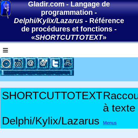
Gladir.com
-
Langage de
programmation
-
Delphi/Kylix/Lazarus
-
Référence
de procédures et fonctions
-
«
SHORTCUTTOTEXT
»
≡
SHORTCUTTOTEXT
Raccou
à texte
Delphi/Kylix/Lazarus
Menus