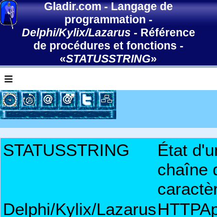
Gladir.com
-
Langage de
programmation
-
Delphi/Kylix/Lazarus
-
Référence
de procédures et fonctions
-
«
STATUSSTRING
»
≡
STATUSSTRING
État d'
chaîne 
caractè
Delphi/Kylix/Lazarus
HTTPA