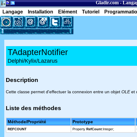
Gladir.com
-
Langag
Langage
Installation
Elément
Tutoriel
Programmati
TAdapterNotifier
Delphi/Kylix/Lazarus
Description
Cette classe permet d'effectuer la connexion entre un objet
OLE
et 
Liste des méthodes
Méthode/Propriété
Prototype
REFCOUNT
Property
RefCount
:Integer;