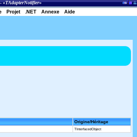
- «
TAdapterNotifier
»
e
Projet
.NET
Annexe
Aide
Origine/Héritage
TInterfacedObject