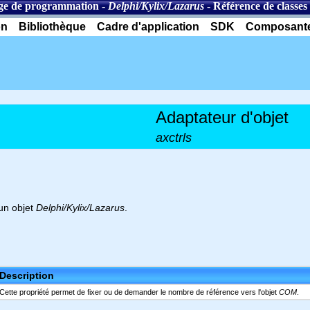
e de programmation
-
Delphi/Kylix/Lazarus
-
Référence de classes
on
Bibliothèque
Cadre d'application
SDK
Composant
Adaptateur d'objet
axctrls
un objet
Delphi/Kylix/Lazarus
.
Description
Cette propriété permet de fixer ou de demander le nombre de référence vers l'objet
COM
.