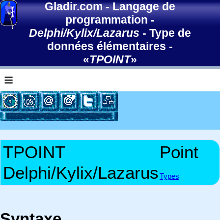
Gladir.com
-
Langage de
programmation
-
Delphi/Kylix/Lazarus
-
Type de
données élémentaires
-
«
TPOINT
»
≡
TPOINT
Point
Delphi/Kylix/Lazarus
Types
Syntaxe