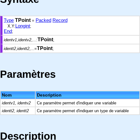
Type
TPoint
Packed
Record
=
Longint
X,Y:
;
End
;
TPoint
identv1
,
identv2
,...:
;
TPoint
identt2
,
identt2
,...=
;
Paramètres
Nom
Description
identv1
,
identv2
Ce paramètre permet d'indiquer une variable
identt2
,
identt2
Ce paramètre permet d'indiquer un type de variable
Description