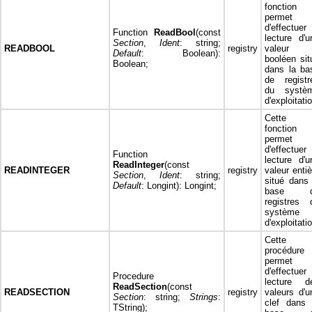
fonction
permet
d'effectuer 
Function
ReadBool
(const
lecture d'u
Section
,
Ident
: string;
READBOOL
registry
valeur
Default
: Boolean):
booléen sit
Boolean;
dans la ba
de registr
du systè
d'exploitati
Cette
fonction
permet
d'effectuer 
Function
lecture d'u
ReadInteger
(const
READINTEGER
registry
valeur entiè
Section
,
Ident
: string;
situé dans 
Default
: Longint): Longint;
base d
registres 
système
d'exploitati
Cette
procédure
permet
d'effectuer 
Procedure
lecture d
ReadSection
(const
READSECTION
registry
valeurs d'u
Section
: string;
Strings
:
clef dans 
TString);