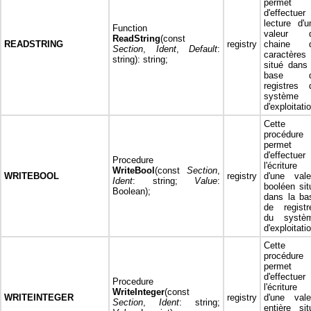
permet
d'effectuer 
lecture d'u
Function
valeur 
ReadString
(const
READSTRING
registry
chaine 
Section
,
Ident
,
Default
:
caractères
string): string;
situé dans 
base d
registres 
système
d'exploitati
Cette
procédure
permet
d'effectuer
Procedure
l'écriture
WriteBool
(const
Section
,
WRITEBOOL
registry
d'une vale
Ident
: string;
Value
:
booléen sit
Boolean);
dans la ba
de registr
du systè
d'exploitati
Cette
procédure
permet
d'effectuer
Procedure
l'écriture
WriteInteger
(const
WRITEINTEGER
registry
d'une vale
Section
,
Ident
: string;
entière sit