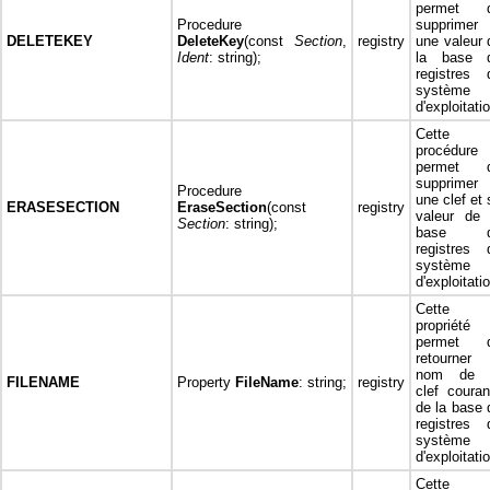
permet 
Procedure
supprimer
DELETEKEY
DeleteKey
(const
Section
,
registry
une valeur 
Ident
: string);
la base 
registres 
système
d'exploitati
Cette
procédure
permet 
supprimer
Procedure
une clef et 
ERASESECTION
EraseSection
(const
registry
valeur de 
Section
: string);
base d
registres 
système
d'exploitati
Cette
propriété
permet 
retourner 
nom de 
FILENAME
Property
FileName
: string;
registry
clef couran
de la base 
registres 
système
d'exploitati
Cette