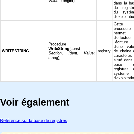
Value
: Longint);
dans la ba
de registr
du systè
d'exploitati
Cette
procédure
permet
d'effectuer
l'écriture
Procedure
d'une vale
WriteString
(const
WRITESTRING
registry
de chaine 
Section
,
Ident
,
Value
:
caractères
string);
situé dans 
base d
registres 
système
d'exploitati
Voir également
Référence sur la base de registres