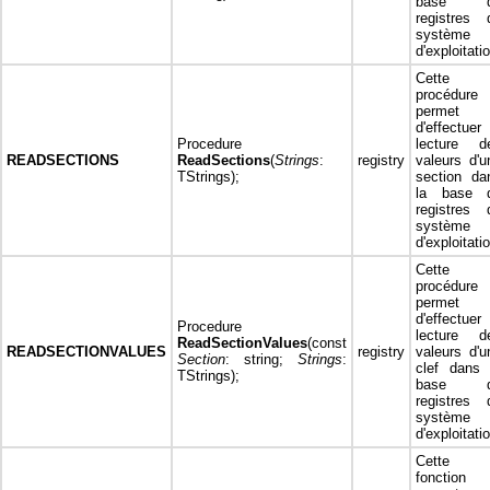
base d
registres 
système
d'exploitati
Cette
procédure
permet
d'effectuer 
Procedure
lecture d
READSECTIONS
ReadSections
(
Strings
:
registry
valeurs d'u
TStrings);
section da
la base 
registres 
système
d'exploitati
Cette
procédure
permet
d'effectuer 
Procedure
lecture d
ReadSectionValues
(const
READSECTIONVALUES
registry
valeurs d'u
Section
: string;
Strings
:
clef dans 
TStrings);
base d
registres 
système
d'exploitati
Cette
fonction