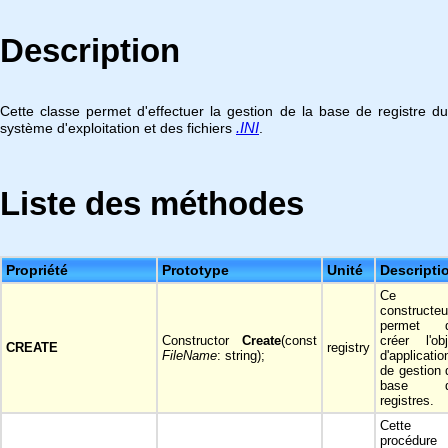
Description
Cette classe permet d'effectuer la gestion de la base de registre du
.INI
système d'exploitation et des fichiers
.
Liste des méthodes
Propriété
Prototype
Unité
Descripti
Ce
constructeu
permet 
Constructor
Create
(const
créer l'obj
CREATE
registry
FileName
: string);
d'applicatio
de gestion 
base d
registres.
Cette
procédure