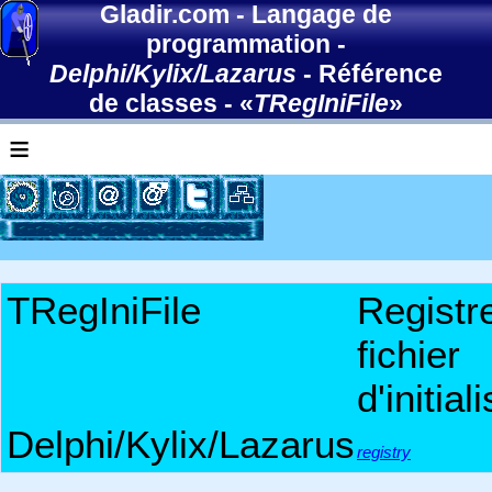
Gladir.com
-
Langage de
programmation
-
Delphi/Kylix/Lazarus
-
Référence
de classes
- «
TRegIniFile
»
≡
TRegIniFile
Registr
fichier
d'initial
Delphi/Kylix/Lazarus
registry