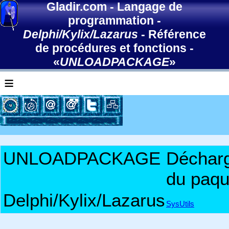
Gladir.com
-
Langage de
programmation
-
Delphi/Kylix/Lazarus
-
Référence
de procédures et fonctions
-
«
UNLOADPACKAGE
»
≡
UNLOADPACKAGE
Déchar
du paqu
Delphi/Kylix/Lazarus
SysUtils